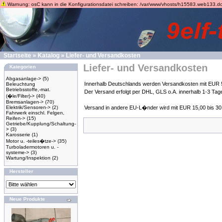
Warnung: osC kann in die Konfigurationsdatei schreiben: /var/www/vhosts/h15583.web133.dogado
Startseite
»
Katalog
»
Liefer- und Versandkosten
Liefer- und Versandkosten
Kategorien
Abgasanlage->
(5)
Innerhalb Deutschlands werden Versandkosten mit EUR 5
Beleuchtung
Betriebsstoffe,-mat.
Der Versand erfolgt per DHL, GLS o.A. innerhalb 1-3 Ta
(�le/Filter)->
(40)
Bremsanlagen->
(70)
Elektrik/Sensoren->
(2)
Versand in andere EU-L�nder wird mit EUR 15,00 bis 30
Fahrwerk einschl. Felgen,
Reifen->
(15)
Getriebe/Kupplung/Schaltung-
>
(3)
Karosserie
(1)
Motor u. -teiles�tze->
(35)
Turboladermotoren u. -
systeme->
(3)
Wartung/Inspektion
(2)
Hersteller
Neue Produkte