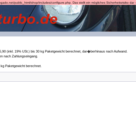
.net/public_html/shop/includes/configure.php. Das stellt ein mögliches Sicherheitsrisiko dar - 
,90 (inkl. 19% USt.) bis 30 kg Paketgewicht berechnet, dar�berhinaus nach Aufwand.
gen nach Zahlungseingang.
 kg Paketgewicht berechnet.