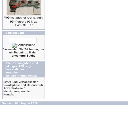
W�rmetauscher rechts, gebr.
f�r Porsche 964, ab
1,459.96EUR
Schnellsuche
Verwenden Sie Stichworte, um
ein Produkt zu finden.
erweiterte Suche
Alle Preisangaben sind
inkl. ges. USt. zzgl.
Versandkosten zu
verstehen.
Weitere Informationen:
Liefer- und Versandkosten
Privatsphäre und Datenschutz
AGB / Rabatte /
Niedrigpreisgarantie
Kontakt
Sonntag, 09. August 2026