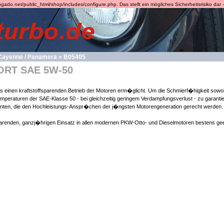
.net/public_html/shop/includes/configure.php. Das stellt ein mögliches Sicherheitsrisiko dar - 
/ Cayenne / Panamera
»
B05405
RT SAE 5W-50
das einen kraftstoffsparenden Betrieb der Motoren erm�glicht. Um die Schmierf�higkeit sowoh
peraturen der SAE-Klasse 50 - bei gleichzeitig geringem Verdampfungsverlust - zu garan
n, die den Hochleistungs-Anspr�chen der j�ngsten Motorengeneration gerecht werden.
en, ganzj�hrigen Einsatz in allen modernen PKW-Otto- und Dieselmotoren bestens geei