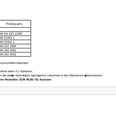
Prüfung gem.
IN EN ISO 12185
IN 51562-1
IN 51562-1
IN ISO 2909
IN ISO 2592
IN ISO 3016
svorschriften beachten.
bnahme eines 5 L-Kanisters.
 die daf�r hinterlegten (geringeren) Literpreise in den Warenkorb �bernommen.
rer Hersteller: EUR 49,90 / 5L-Kanister