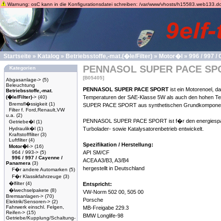
Warnung: osC kann in die Konfigurationsdatei schreiben: /var/www/vhosts/h15583.web133.dogado
Startseite
»
Katalog
»
Betriebsstoffe,-mat.(�le/Filter)
»
Motor�l
»
996 / 997 
PENNASOL SUPER PACE SPO
Kategorien
[B05405]
Abgasanlage->
(5)
Beleuchtung
PENNASOL SUPER PACE SPORT
ist ein Motorenoel, 
Betriebsstoffe,-mat.
(�le/Filter)
->
(40)
Temperaturen der SAE-Klasse 5W als auch den hohen Tem
Bremsfl�ssigkeit
(1)
SUPER PACE SPORT aus synthetischen Grundkomponente
Filter f. Ford,Renault,VW
u.a.
(2)
PENNASOL SUPER PACE SPORT ist f�r den energiesparend
Getriebe�l
(1)
Hydraulik�l
(1)
Turbolader- sowie Katalysatorenbetrieb entwickelt.
Kraftstofffilter
(3)
Luftfilter
(4)
Spezifikation / Herstellung:
Motor�l
->
(16)
964 / 993->
(5)
API SM/CF
996 / 997 / Cayenne /
ACEA A3/B3, A3/B4
Panamera
(3)
hergestellt in Deutschland
F�r andere Automarken
(5)
F�r Klassikfahrzeuge
(3)
�lfilter
(4)
Entspricht:
�lwechselpakete
(8)
VW-Norm 502 00, 505 00
Bremsanlagen->
(70)
Porsche
Elektrik/Sensoren->
(2)
Fahrwerk einschl. Felgen,
MB-Freigabe 229.3
Reifen->
(15)
BMW Longlife-98
Getriebe/Kupplung/Schaltung-