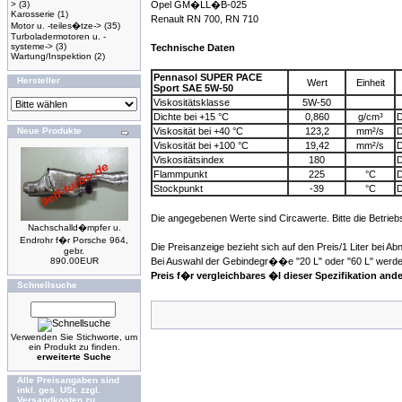
>
(3)
Opel GM�LL�B-025
Karosserie
(1)
Renault RN 700, RN 710
Motor u. -teiles�tze->
(35)
Turboladermotoren u. -
systeme->
(3)
Technische Daten
Wartung/Inspektion
(2)
Pennasol SUPER PACE
Hersteller
Wert
Einheit
Sport SAE 5W-50
Viskositätsklasse
5W-50
Dichte bei +15 °C
0,860
g/cm³
D
Neue Produkte
Viskosität bei +40 °C
123,2
mm²/s
D
Viskosität bei +100 °C
19,42
mm²/s
D
Viskositätsindex
180
D
Flammpunkt
225
°C
D
Stockpunkt
-39
°C
D
Die angegebenen Werte sind Circawerte. Bitte die Betrieb
Nachschalld�mpfer u.
Endrohr f�r Porsche 964,
Die Preisanzeige bezieht sich auf den Preis/1 Liter bei A
gebr.
890.00EUR
Bei Auswahl der Gebindegr��e "20 L" oder "60 L" werden
Preis f�r vergleichbares �l dieser Spezifikation ande
Schnellsuche
Verwenden Sie Stichworte, um
ein Produkt zu finden.
erweiterte Suche
Alle Preisangaben sind
inkl. ges. USt. zzgl.
Versandkosten zu