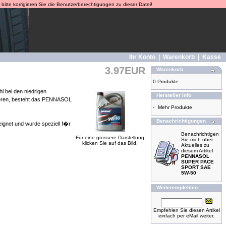
bitte korrigieren Sie die Benutzerberechtigungen zu dieser Datei!
Ihr Konto
|
Warenkorb
|
Kasse
3.97EUR
Warenkorb
0 Produkte
l bei den niedrigen
Hersteller Info
tieren, besteht das PENNASOL
-
Mehr Produkte
Benachrichtigungen
gnet und wurde speziell f�r
Benachrichtigen
Für eine grössere Darstellung
Sie mich über
klicken Sie auf das Bild.
Aktuelles zu
diesem Artikel
PENNASOL
SUPER PACE
SPORT SAE
5W-50
Weiterempfehlen
Empfehlen Sie diesen Artikel
einfach per eMail weiter.