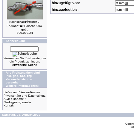
hinzugefügt von:
hinzugefügt bis:
Nachschalld�mpfer u.
Endrohr f�r Porsche 964,
gebr.
890.00EUR
Schnellsuche
Verwenden Sie Stichworte, um
ein Produkt zu finden.
erweiterte Suche
Alle Preisangaben sind
inkl. ges. USt. zzgl.
Versandkosten zu
verstehen.
Weitere Informationen:
Liefer- und Versandkosten
Privatsphäre und Datenschutz
AGB / Rabatte /
Niedrigpreisgarantie
Kontakt
Samstag, 08. August 2026
Copyr
In