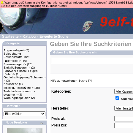
Warnung: osC kann in die Konfigurationsdatei schreiben: /var/www/vhosts/h15583.web133.dogado
Sie die Benutzerberechtigungen zu dieser Datei!
Startseite
»
Katalog
»
Erweiterte Suche
Geben Sie Ihre Suchkriterien
Kategorien
Abgasanlage->
(5)
Geben Sie Ihre Stichworte ein
Beleuchtung
Betriebsstoffe,-mat.
(�le/Filter)->
(40)
Bremsanlagen->
(70)
Elektrik/Sensoren->
(2)
Fahrwerk einschl. Felgen,
Reifen->
(15)
Getriebe/Kupplung/Schaltung-
>
(3)
Hilfe zur erweiterten Suche
[?]
Karosserie
(1)
Motor u. -teiles�tze->
(35)
Kategorien:
Turboladermotoren u. -
systeme->
(3)
Wartung/Inspektion
(2)
Unterkat
Hersteller
Hersteller:
Preis ab:
Neue Produkte
Preis bis: